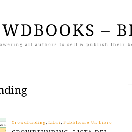
OWDBOOKS – B
owering all authors to sell & publish their b
nding
,
,
Crowdfunding
Libri
Pubblicare Un Libro