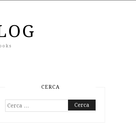
LOG
ooks
CERCA
Ricerca
per: