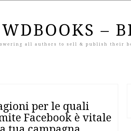
OWDBOOKS – B
owering all authors to sell & publish their b
gioni per le quali
mite Facebook è vitale
lla tua campagna.