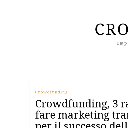
CR
Emp
Crowdfunding
Crowdfunding, 3 ra
fare marketing tra
per il successo de