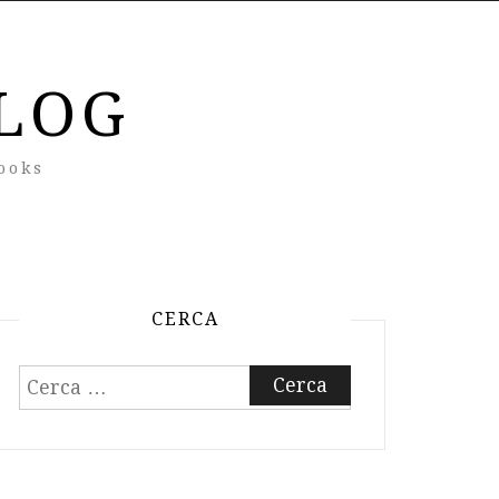
LOG
ooks
CERCA
Ricerca
per: