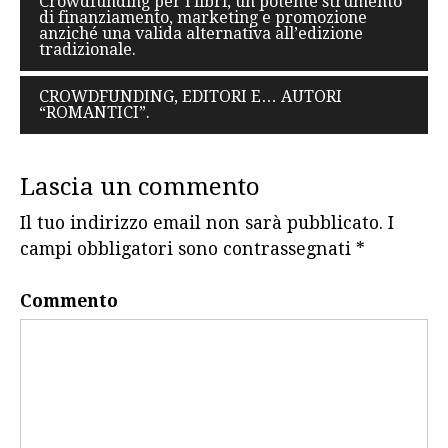
Crowdfunding per i libri, un potente strumento
di finanziamento, marketing e promozione
articoli
anziché una valida alternativa all’edizione
tradizionale.
CROWDFUNDING, EDITORI E… AUTORI
“ROMANTICI”.
Lascia un commento
Il tuo indirizzo email non sarà pubblicato.
I
campi obbligatori sono contrassegnati
*
Commento