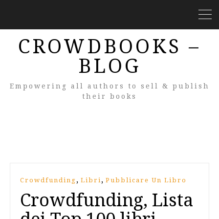
CROWDBOOKS –
BLOG
Empowering all authors to sell & publish
their books
,
,
Crowdfunding
Libri
Pubblicare Un Libro
Crowdfunding, Lista